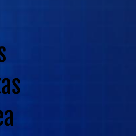
s
tas
ea