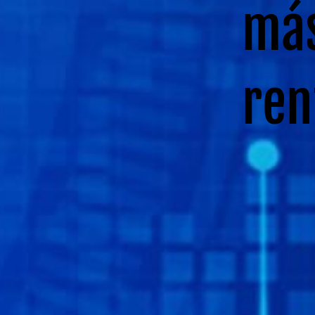
más
ren