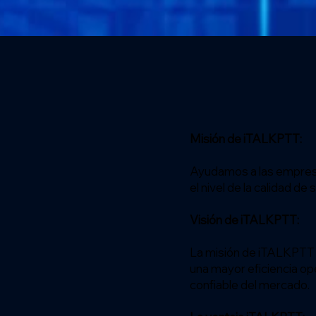
Misión de iTALKPTT:
Ayudamos a las empresas
el nivel de la calidad d
Visión de iTALKPTT:
La misión de iTALKPTT e
una mayor eficiencia op
confiable del mercado.