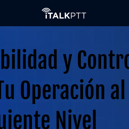
ibilidad y Contr
Tu Operación al
uiente Nivel