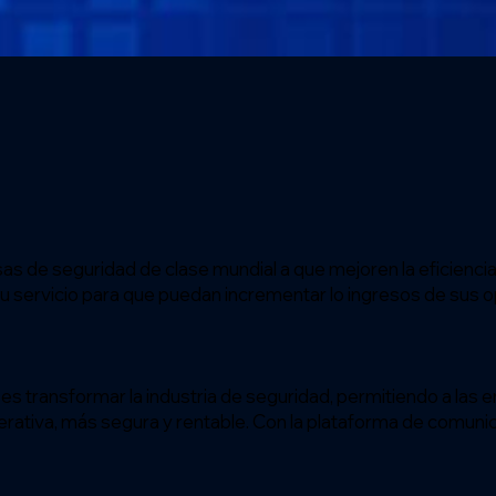
 de seguridad de clase mundial a que mejoren la eficiencia
e su servicio para que puedan incrementar lo ingresos de sus 
s transformar la industria de seguridad, permitiendo a las
erativa, más segura y rentable. Con la plataforma de comun