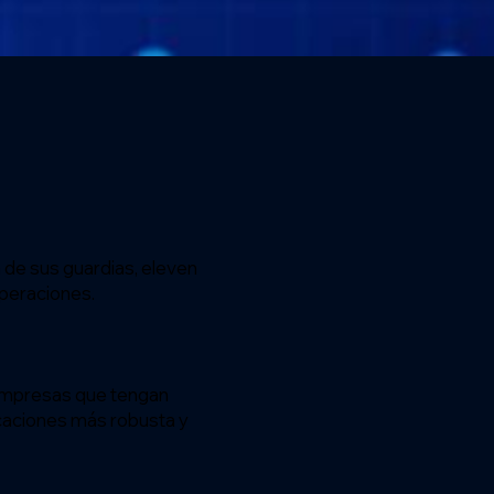
 de sus guardias, eleven
operaciones.
 empresas que tengan
icaciones más robusta y