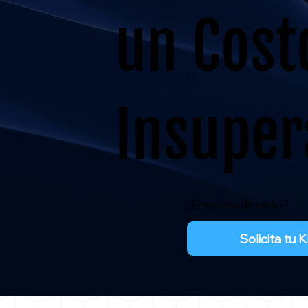
un Cost
Insuper
¿Empresa de radio?
Solicita tu