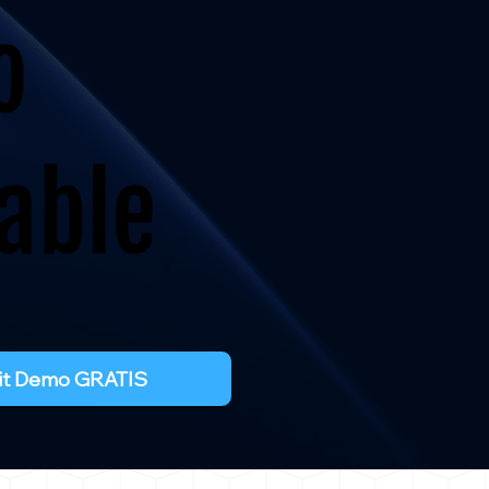
o
able
 Kit Demo GRATIS