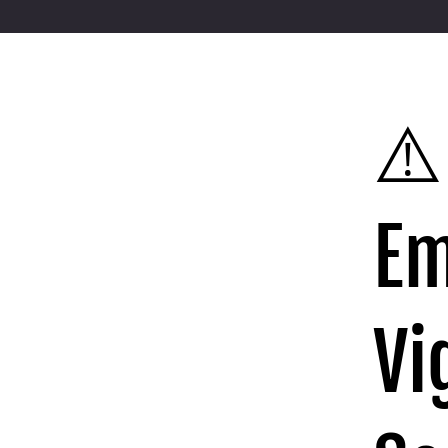
⚠️
Em
Vi