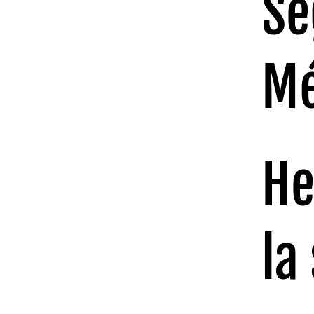
Se
Mé
He
la