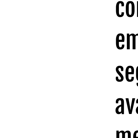
co
em
se
av
me