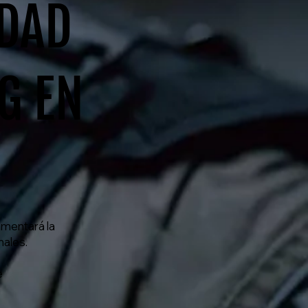
IDAD
G EN
umentará la
nales.
e