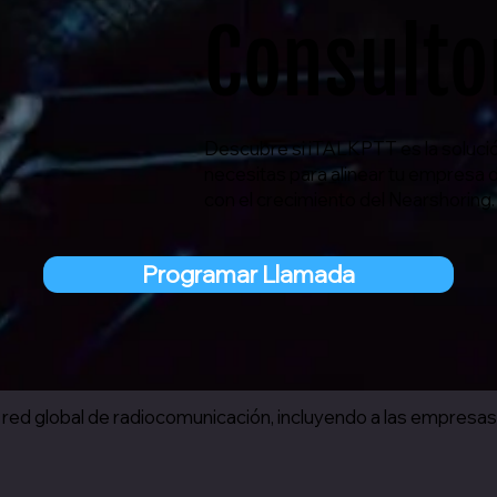
Consulto
Descubre si iTALKPTT es la soluci
necesitas para alinear tu empresa 
con el crecimiento del Nearshoring.
Programar Llamada
 red global de radiocomunicación, incluyendo a las empresa