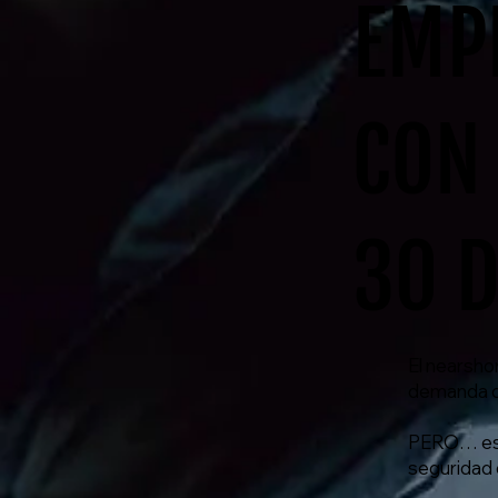
EMP
CON
30 D
El nearsho
demanda de
PERO… est
seguridad