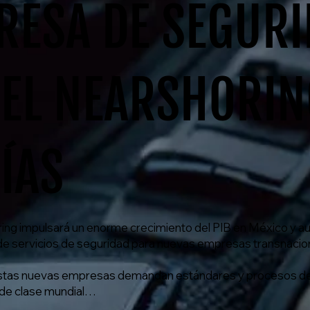
RESA DE SEGUR
 EL NEARSHORIN
ÍAS
ring impulsará un enorme crecimiento del PIB en México y a
 servicios de seguridad para nuevas empresas transnacio
as nuevas empresas demandan estándares y procesos d
 de clase mundial…