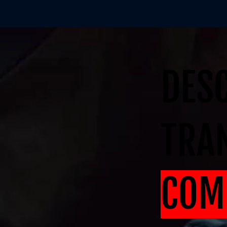
DES
TRA
COM