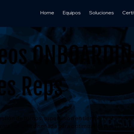
Home
Equipos
Soluciones
Certi
deos ONBOARDI
es Reps
gestión de turnos, supervisión en tiempo real y com
orma robusta diseñada para optimizar cada aspecto 
 seguridad.