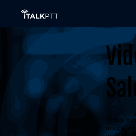
Vi
Sal
Unifica la 
una plataf
empresa de