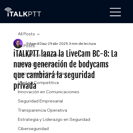
All Posts
Edgard Diaz
29 abr 2025
3 min de lectura
All Posts
iTALKPTT lanza la LiveCam BC-8: La
Inteligencia Operativa
nueva generación de bodycams
Eficiencia Operativa
que cambiará la seguridad
Innovación en Seguridad
Ventaja Competitiva
privada
Innovación en Comunicaciones
Seguridad Empresarial
Transparencia Operativa
Estrategia y Liderazgo en Seguridad
Ciberseguridad