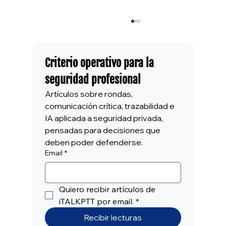
Criterio operativo para la 
seguridad profesional
Artículos sobre rondas, 
comunicación crítica, trazabilidad e 
IA aplicada a seguridad privada, 
pensadas para decisiones que 
En seguridad, más supervisión no siempre
deben poder defenderse.
significa más evidencia
Email
*
Quiero recibir artículos de 
iTALKPTT por email.
*
Recibir lecturas