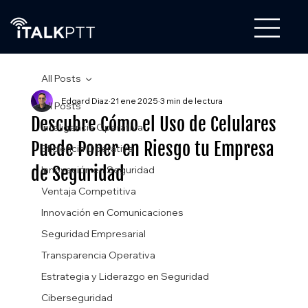
All Posts
Edgard Diaz
21 ene 2025
3 min de lectura
All Posts
Descubre Cómo el Uso de Celulares
Inteligencia Operativa
Puede Poner en Riesgo tu Empresa
Eficiencia Operativa
de Seguridad
Innovación en Seguridad
Ventaja Competitiva
Innovación en Comunicaciones
Seguridad Empresarial
Transparencia Operativa
Estrategia y Liderazgo en Seguridad
Ciberseguridad