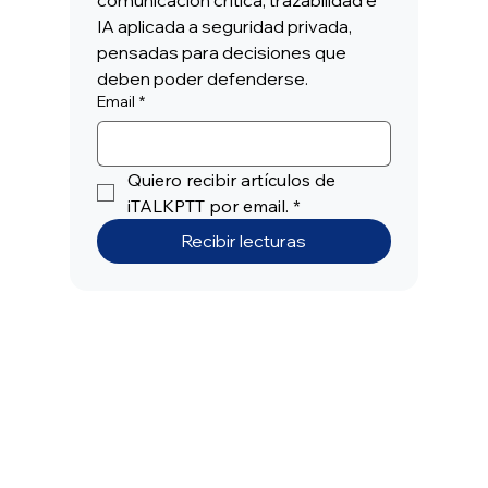
IA aplicada a seguridad privada, 
pensadas para decisiones que 
Cubrir el puesto no basta si al cierre nadie
deben poder defenderse.
puede explicar qué ocurrió
Email
*
Quiero recibir artículos de 
iTALKPTT por email.
*
Recibir lecturas